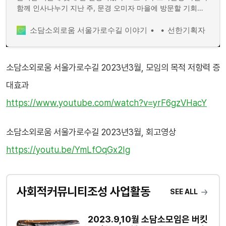
함께 인사나누기 지난 주, 문경 오미자 마을에 방문할 기회가
있어, 대통령만찬에서 마셨다는 오미자 스파클링와인을 마을
월드 모임 때 나누려고 구매했다. 나누는 기쁨은 두배 :) 우리
소담소외로움 서울가로수길 이야기
선한기획자
도 만찬 초대 귀빈들이다. * 외로움에 대한 학술 애니메이션
시청하기 12분이 넘는 긴 러닝타임. 학술과 논문에 근거한 내
용으로 신뢰가 있는 내용이다.
소담소외로움 서울가로수길 2023년3월, 모임의 목적 저항력 증
대효과
https://www.youtube.com/watch?v=yrF6gzVHacY
소담소외로움 서울가로수길 2023년3월, 회고영상
https://youtu.be/YmLfOqGx2Ig
사회적커뮤니티조성 사업활동
SEE ALL
2023.9,10월 소담소모임은 버킷