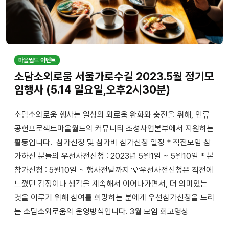
마을월드 이벤트
소담소외로움 서울가로수길 2023.5월 정기모
임행사 (5.14 일요일,오후2시30분)
소담소외로움 행사는 일상의 외로움 완화와 충전을 위해, 인류
공헌프로젝트마을월드의 커뮤니티 조성사업본부에서 지원하는
활동입니다. 참가신청 및 참가비 참가신청 일정 * 직전모임 참
가하신 분들의 우선사전신청 : 2023년 5월1일 ~ 5월10일 * 본
참가신청 : 5월10일 ~ 행사전날까지 💡우선사전신청은 직전에
느꼈던 감정이나 생각을 계속해서 이어나가면서, 더 의미있는
것을 이루기 위해 참여를 희망하는 분에게 우선참가신청을 드리
는 소담소외로움의 운영방식입니다. 3월 모임 회고영상