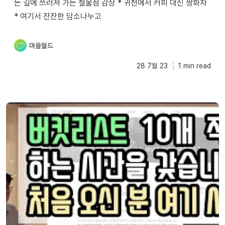
는 길에 쓰러져 가는 철물점 감상 * 귀천에서 커피 대신 쌍화차
* 여기서 잔잔한 담소나누고
마을월드
28 7월 23
1 min read